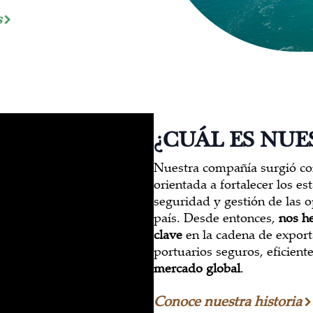
s
¿CUÁL ES NUE
Nuestra compañía surgió 
orientada a fortalecer los e
seguridad y gestión de las o
país. Desde entonces,
nos h
clave
en la cadena de export
portuarios seguros, eficient
mercado global
.
Conoce nuestra historia