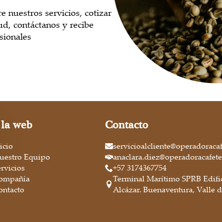
e nuestros servicios, cotizar
ud, contáctanos y recibe
sionales
 la web
Contacto
icio
servicioalcliente@operadoraca
uestro Equipo
anaclara.diez@operadoracafet
ervicios
+57 3174367754
ompañía
Terminal Marítimo SPRB Edifi
ontacto
Alcázar. Buenaventura, Valle 