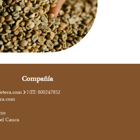
Compañía
fetera.com
NIT: 800247852
era.com
cio
del Cauca