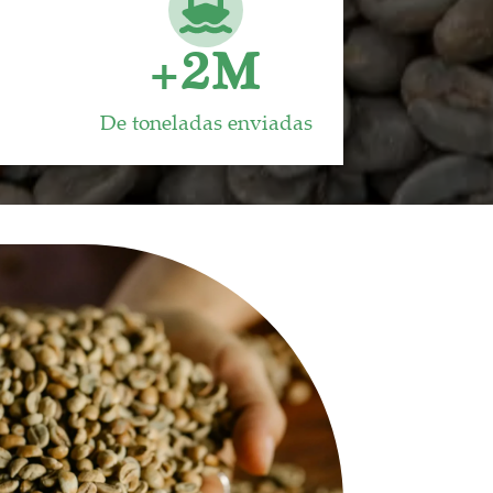
+
2
M
De toneladas enviadas